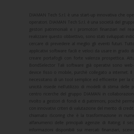
DIAMAN Tech S.r.l. è una start-up innovativa che opera
operatori. DIAMAN Tech S.r.l. è una società del gruppo
gestori patrimoniali e i promotori finanziari nel re
realizzare questo obbiettivo, sono stati sviluppati indic
cercare di prevedere al meglio gli eventi futuri. Tu
applicativi software facili e veloci da usare in grado 
creare portafogli con forte valenza prospettica. At
BondSelector Tali software già operativi sono web-b
device fisso o mobile, purchè collegato a internet. I
necessitano di un tool semplice ed efficiente per la cr
unicità risiede nell'utilizzo di modelli di stima delle
centro ricerche del gruppo DIAMAN in collaborazione
rivolto a gestori di fondi e di patrimoni, poichè perme
con innovativi criteri di valutazione del merito di credit
chiamato iScoring che è la trasformazione in numeri
alfanumerici delle principali agenzie di Rating; il s
informazioni disponibili sui mercati finanziari, sce