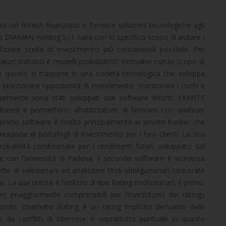
 nel fintech finanziario e fornisce soluzioni tecnologiche agli
 DIAMAN Holding S.r.l. nata con lo specifico scopo di aiutare i
alizzare scelte di investimento più consapevoli possibile. Per
atori statistici e modelli probabilistici innovativi con lo scopo di
tto questo si traspone in una società tecnologica che sviluppa
di selezionare opportunità di investimento, monitorare i rischi e
tualmente sono stati sviluppati due software distinti: EXANTE
ased e permettono all'utilizzatore di lavorare con qualsiasi
l primo software è rivolto principalmente ai private banker che
eazione di portafogli di investimento per i loro clienti. La sua
 probabilità condizionate per i rendimenti futuri, sviluppato dal
 con l'università di Padova. Il secondo software è viceversa
tte di selezionare ed analizzare titoli obbligazionari corporate
o. La sua unicità è l'utilizzo di due Rating rivoluzionari, il primo,
 (maggiormente comprensibili per l'investitore) dei ratings
econdo, chiamato iRating è un rating implicito derivante dalle
vro da conflitti di interesse e soprattutto puntuale in quanto