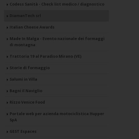
Codess Sanità - Check list medico / diagnostico
DiamanTech srl
Italian Cheese Awards
Made In Malga - Evento nazionale dei formaggi
di montagna
Trattoria 19 al Paradiso Mirano (VE)
Storie di formaggio
Salumi in Villa
Bagni il Naviglio
Rizzo Venice Food
Portale web per azienda motociclistica Hupper
SpA
GEST Espaces