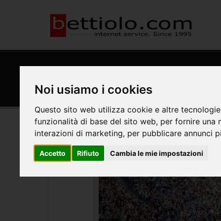
HOME
REALIZZAZIONI
Siti web: DiamanTech srl
Noi usiamo i cookies
Questo sito web utilizza cookie e altre tecnologie
funzionalità di base del sito web
,
per fornire una 
interazioni di marketing
,
per pubblicare annunci pi
Accetto
Rifiuto
Cambia le mie impostazioni