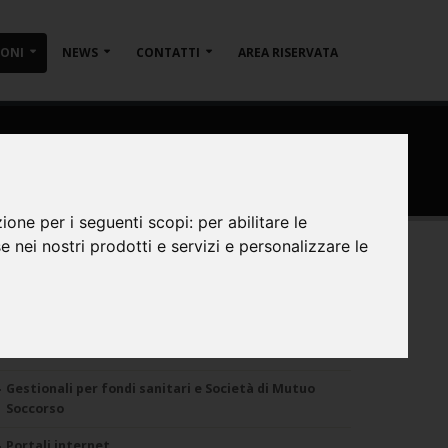
IONI
NEWS
CONTATTI
AREA RISERVATA
zione per i seguenti scopi:
per abilitare le
se nei nostri prodotti e servizi e personalizzare le
ealizzazioni
Applicativi e Gestionali web
ECommerce B2C - B2B
Gestionali per fondi sanitari e Società di Mutuo
Soccorso
Portali internet