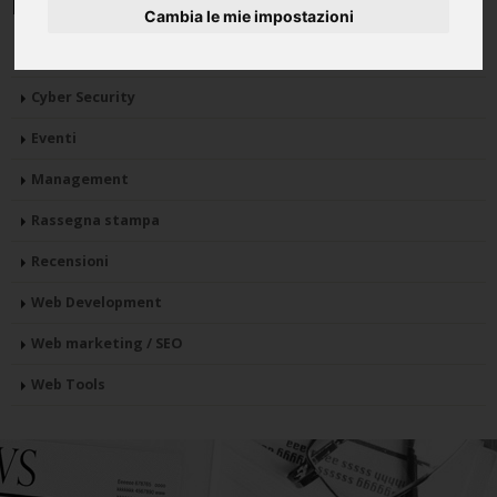
News
Cambia le mie impostazioni
Aggiornamenti dal Web
Cyber Security
Eventi
Management
Rassegna stampa
Recensioni
Web Development
Web marketing / SEO
Web Tools