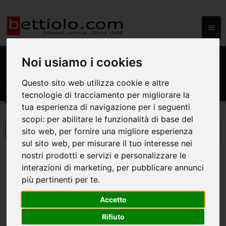
Noi usiamo i cookies
HOME
NEWS
News
Questo sito web utilizza cookie e altre
tecnologie di tracciamento per migliorare la
tua esperienza di navigazione per i seguenti
scopi:
per abilitare le funzionalità di base del
sito web
,
per fornire una migliore esperienza
sul sito web
,
per misurare il tuo interesse nei
nostri prodotti e servizi e personalizzare le
interazioni di marketing
,
per pubblicare annunci
più pertinenti per te
.
< Prima
Ultima >
1
2
3
4
5
Accetto
Rifiuto