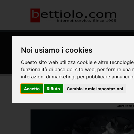
HOME
REALIZZAZIONI
Applicativi e Gestionali w
Noi usiamo i cookies
Solutions.
Questo sito web utilizza cookie e altre tecnologie
funzionalità di base del sito web
,
per fornire una 
interazioni di marketing
,
per pubblicare annunci pi
Accetto
Rifiuto
Cambia le mie impostazioni