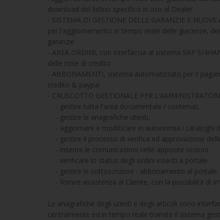
download del listino specifico in uso al Dealer
- SISTEMA DI GESTIONE DELLE GARANZIE E NUOVE ATT
per l'aggiornamento in tempo reale delle giacenze, dei l
garanzie
- AREA ORDINI, con interfaccia al sistema SAP S/4HAN
delle note di credito
- ABBONAMENTI, sistema automatizzato per il pagame
credito & paypal
- CRUSCOTTO GESTIONALE PER L'AMMINISTRATORE, con
- gestire tutta l'area documentale / contenuti,
- gestire le anagrafiche utenti,
- aggiornare e modificare in autonomia i cataloghi r
- gestire il processo di verifica ed approvazione delle
- inserire le comunicazioni nelle apposite sezioni
- verificare lo status degli ordini inseriti a portale
- gestire le sottoscrizioni - abbonamento al portale
- fornire assistenza al Cliente, con la possibilità di i
Le anagrafiche degli utenti e degli articoli sono interf
centralmente ed in tempo reale tramite il sistema gestio