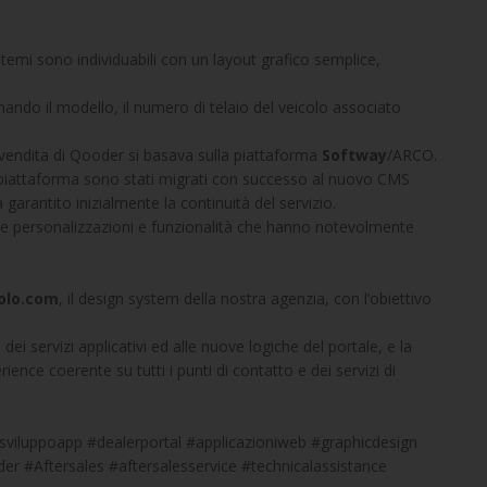
otemi sono individuabili con un layout grafico semplice,
nando il modello, il numero di telaio del veicolo associato
t-vendita di Qooder si basava sulla piattaforma
Softway
/ARCO.
sta piattaforma sono stati migrati con successo al nuovo CMS
antito inizialmente la continuità del servizio.
ve personalizzazioni e funzionalità che hanno notevolmente
iolo.com
, il design system della nostra agenzia, con l’obiettivo
 servizi applicativi ed alle nuove logiche del portale, e la
ience coerente su tutti i punti di contatto e dei servizi di
viluppoapp #dealerportal #applicazioniweb #graphicdesign
#Aftersales #aftersalesservice #technicalassistance