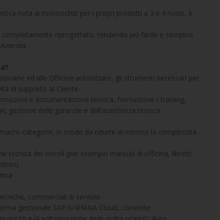
ica nota ai motociclisti per i propri prodotti a 3 e 4 ruote, è
to completamente riprogettato, rendendo più facile e semplice
l'Azienda.
ta?
ssionarie ed alle Officine autorizzate, gli strumenti necessari per
vità di supporto al Cliente.
formazioni e documentazione tecnica, formazione / training,
i, gestione delle garanzie e dell'assistenza tecnica.
n macro-categorie, in modo da ridurre al minimo la complessità
nica dei veicoli (per esempio manuali di officina, libretti
trici)
nica
cniche, commerciali di servizio
istema gestionale SAP S/4HANA Cloud, consente
ni prezzi e la sottomissione degli ordini ricambi. Area