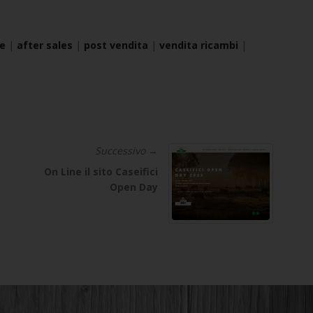
le
|
after sales
|
post vendita
|
vendita ricambi
|
Successivo →
On Line il sito Caseifici
Open Day