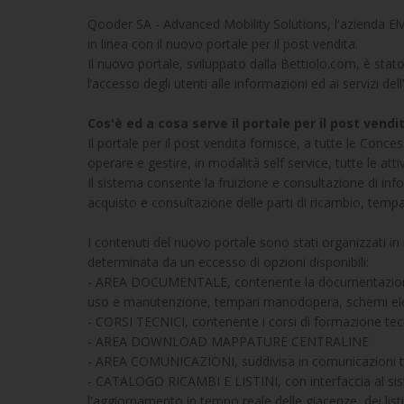
Qooder SA - Advanced Mobility Solutions, l'azienda Elvet
in linea con il nuovo portale per il post vendita.
Il nuovo portale, sviluppato dalla Bettiolo.com, è sta
l’accesso degli utenti alle informazioni ed ai servizi del
Cos'è ed a cosa serve il portale per il post vendi
Il portale per il post vendita fornisce, a tutte le Conce
operare e gestire, in modalità self service, tutte le atti
Il sistema consente la fruizione e consultazione di in
acquisto e consultazione delle parti di ricambio, tempar
I contenuti del nuovo portale sono stati organizzati i
determinata da un eccesso di opzioni disponibili:
- AREA DOCUMENTALE, contenente la documentazione tec
uso e manutenzione, tempari manodopera, schemi elet
- CORSI TECNICI, contenente i corsi di formazione tec
- AREA DOWNLOAD MAPPATURE CENTRALINE
- AREA COMUNICAZIONI, suddivisa in comunicazioni te
- CATALOGO RICAMBI E LISTINI, con interfaccia al s
l'aggiornamento in tempo reale delle giacenze, dei listi