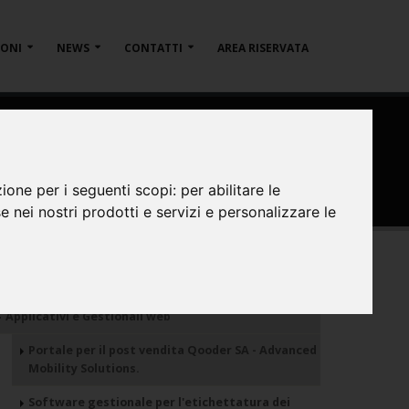
IONI
NEWS
CONTATTI
AREA RISERVATA
oder SA Advanced Mobility
zione per i seguenti scopi:
per abilitare le
se nei nostri prodotti e servizi e personalizzare le
ealizzazioni
Applicativi e Gestionali web
Portale per il post vendita Qooder SA - Advanced
Mobility Solutions.
Software gestionale per l'etichettatura dei