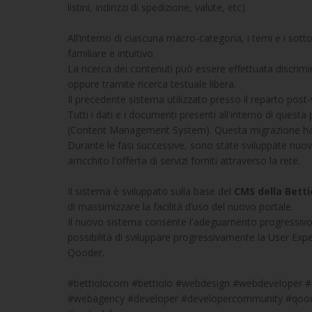
listini, indirizzi di spedizione, valute, etc)
All’interno di ciascuna macro-categoria, i temi e i sott
familiare e intuitivo.
La ricerca dei contenuti può essere effettuata discrimi
oppure tramite ricerca testuale libera.
Il precedente sistema utilizzato presso il reparto pos
Tutti i dati e i documenti presenti all'interno di que
(Content Management System). Questa migrazione ha gar
Durante le fasi successive, sono state sviluppate nuo
arricchito l'offerta di servizi forniti attraverso la rete.
Il sistema è sviluppato sulla base del
CMS della Bett
di massimizzare la facilità d’uso del nuovo portale.
Il nuovo sistema consente l'adeguamento progressivo dei
possibilità di sviluppare progressivamente la User Exper
Qooder.
#bettiolocom #bettiolo #webdesign #webdeveloper #s
#webagency #developer #developercommunity #qooder 