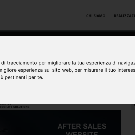
CHI SIAMO
REALIZZAZ
eb: Portale per il post vendita Qo
 di tracciamento per migliorare la tua esperienza di naviga
migliore esperienza sul sito web
,
per misurare il tuo interes
ù pertinenti per te
.
R