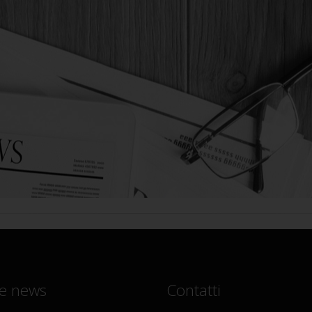
e news
Contatti