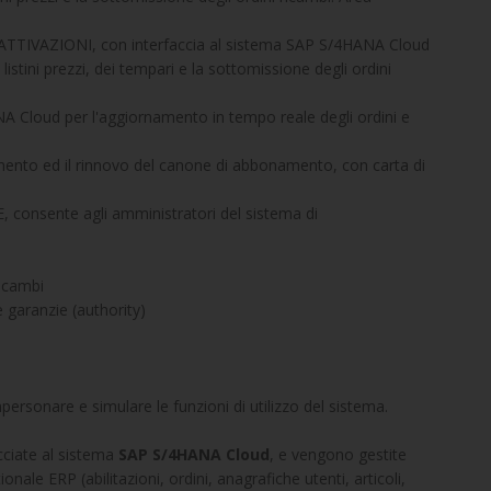
IVAZIONI, con interfaccia al sistema SAP S/4HANA Cloud
istini prezzi, dei tempari e la sottomissione degli ordini
A Cloud per l'aggiornamento in tempo reale degli ordini e
nto ed il rinnovo del canone di abbonamento, con carta di
sente agli amministratori del sistema di
icambi
 garanzie (authority)
mpersonare e simulare le funzioni di utilizzo del sistema.
acciate al sistema
SAP S/4HANA Cloud
, e vengono gestite
nale ERP (abilitazioni, ordini, anagrafiche utenti, articoli,