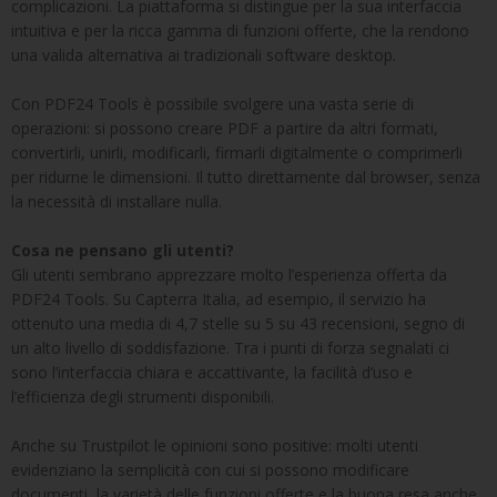
complicazioni. La piattaforma si distingue per la sua interfaccia
intuitiva e per la ricca gamma di funzioni offerte, che la rendono
una valida alternativa ai tradizionali software desktop.
Con PDF24 Tools è possibile svolgere una vasta serie di
operazioni: si possono creare PDF a partire da altri formati,
convertirli, unirli, modificarli, firmarli digitalmente o comprimerli
per ridurne le dimensioni. Il tutto direttamente dal browser, senza
la necessità di installare nulla.
Cosa ne pensano gli utenti?
Gli utenti sembrano apprezzare molto l’esperienza offerta da
PDF24 Tools. Su Capterra Italia, ad esempio, il servizio ha
ottenuto una media di 4,7 stelle su 5 su 43 recensioni, segno di
un alto livello di soddisfazione. Tra i punti di forza segnalati ci
sono l’interfaccia chiara e accattivante, la facilità d’uso e
l’efficienza degli strumenti disponibili.
Anche su Trustpilot le opinioni sono positive: molti utenti
evidenziano la semplicità con cui si possono modificare
documenti, la varietà delle funzioni offerte e la buona resa anche