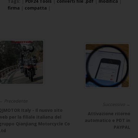
Tags:
|
PDF24 Tools
|
converti file .pdf
|
modifica
|
firma
|
compatta
|
← Precedente
Successivo →
QJMOTOR Italy - Il nuovo sito
Attivazione ritorno
web per la filiale italiana del
automatico e PDT in
gruppo Qianjiang Motorcycle Co
PAYPAL
Ltd