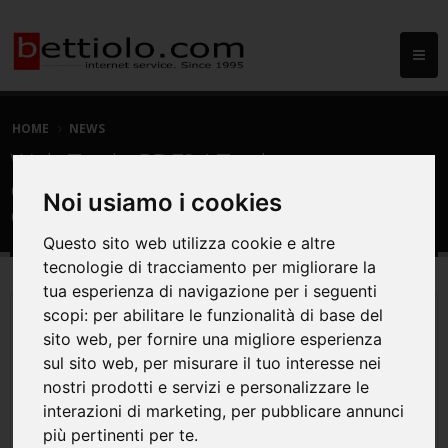
HOME
NEWS
Web Tools: PDF24 Tools: crea,
converti, unisci, modifica, firma e
Noi usiamo i cookies
compatta files .pdf
Questo sito web utilizza cookie e altre
tecnologie di tracciamento per migliorare la
tua esperienza di navigazione per i seguenti
scopi:
per abilitare le funzionalità di base del
sito web
,
per fornire una migliore esperienza
sul sito web
,
per misurare il tuo interesse nei
nostri prodotti e servizi e personalizzare le
interazioni di marketing
,
per pubblicare annunci
più pertinenti per te
.